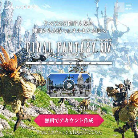
すべての冒険者よ 集え 
仲間たちの待つエオルゼアの地へ
80
無料
レベル
いつまでも
まで
無料でアカウント作成
すでにアカウントをお持ちの方はこちら