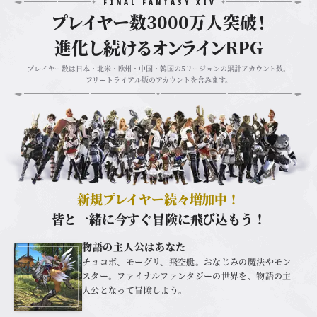
FINAL FANTASY XIV
プレイヤー数3000万人突破！
進化し続けるオンラインRPG
プレイヤー数は日本・北米・欧州・中国・韓国の
5リージョンの累計アカウント数。
フリートライアル版の
アカウントを含みます。
新規プレイヤー続々増加中！
皆と一緒に今すぐ冒険に飛び込もう！
物語の主人公はあなた
チョコボ、モーグリ、飛空艇。おなじみの魔法やモン
スター。ファイナルファンタジーの世界を、物語の主
人公となって冒険しよう。