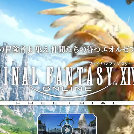
の冒険者よ 集え 
仲間たちの待つエオルゼ